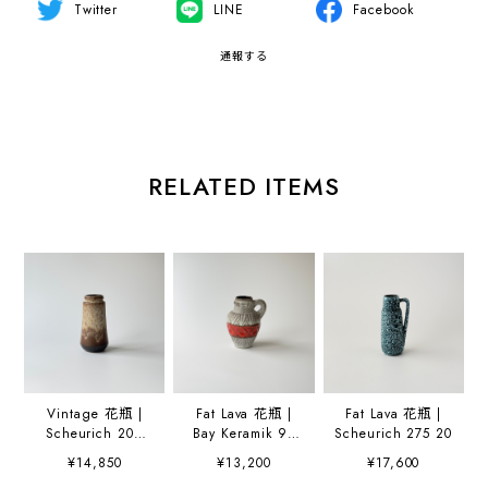
Twitter
LINE
Facebook
通報する
RELATED ITEMS
Vintage 花瓶 |
Fat Lava 花瓶 |
Fat Lava 花瓶 |
Scheurich 209
Bay Keramik 95
Scheurich 275 20
18
17
¥14,850
¥13,200
¥17,600