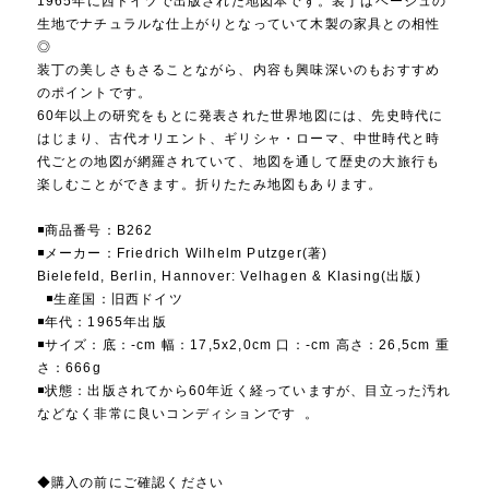
1965年に西ドイツで出版された地図本です。装丁はベージュの
生地でナチュラルな仕上がりとなっていて木製の家具との相性
◎
装丁の美しさもさることながら、内容も興味深いのもおすすめ
のポイントです。
60年以上の研究をもとに発表された世界地図には、先史時代に
はじまり、古代オリエント、ギリシャ・ローマ、中世時代と時
代ごとの地図が網羅されていて、地図を通して歴史の大旅行も
楽しむことができます。折りたたみ地図もあります。
◾️商品番号：B262
◾️メーカー：Friedrich Wilhelm Putzger(著)
Bielefeld, Berlin, Hannover: Velhagen & Klasing(出版)
◾️生産国：旧西ドイツ
◾️年代：1965年出版
◾️サイズ：底：-cm 幅：17,5x2,0cm 口：-cm 高さ：26,5cm 重
さ：666g
◾️状態：出版されてから60年近く経っていますが、目立った汚れ
などなく非常に良いコンディションです 。
◆購入の前にご確認ください