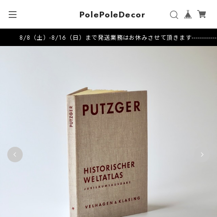
PolePoleDecor
8/8（土）-8/16（日）まで発送業務はお休みさせて頂きます---------------------2026.7.17