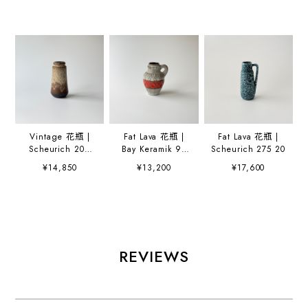
Vintage 花瓶 |
Fat Lava 花瓶 |
Fat Lava 花瓶 |
Scheurich 209
Bay Keramik 95
Scheurich 275 20
18
17
¥14,850
¥13,200
¥17,600
REVIEWS