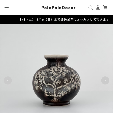
PolePoleDecor
8/8（土）-8/16（日）まで発送業務はお休みさせて頂きます---------------------202