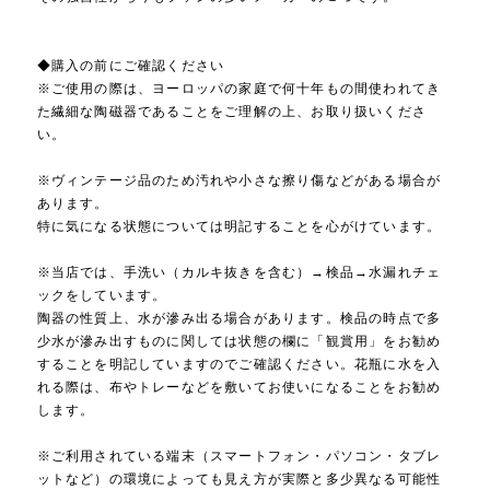
◆購入の前にご確認ください
※ご使用の際は、ヨーロッパの家庭で何十年もの間使われてき
た繊細な陶磁器であることをご理解の上、お取り扱いくださ
い。
※ヴィンテージ品のため汚れや小さな擦り傷などがある場合が
あります。
特に気になる状態については明記することを心がけています。
※当店では、手洗い（カルキ抜きを含む）→検品→水漏れチェ
ックをしています。
陶器の性質上、水が滲み出る場合があります。検品の時点で多
少水が滲み出すものに関しては状態の欄に「観賞用」をお勧め
することを明記していますのでご確認ください。花瓶に水を入
れる際は、布やトレーなどを敷いてお使いになることをお勧め
します。
※ご利用されている端末（スマートフォン・パソコン・タブレ
ットなど）の環境によっても見え方が実際と多少異なる可能性