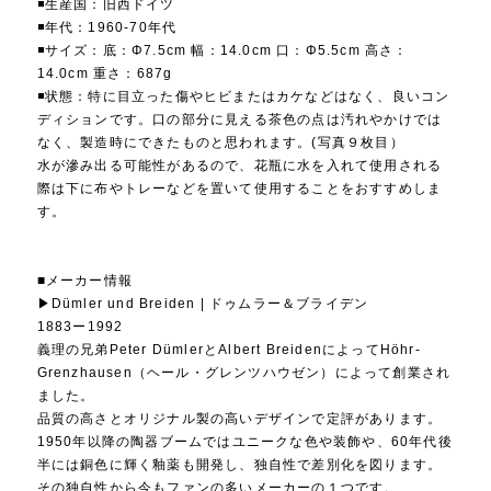
◾️生産国：旧西ドイツ
◾️年代：1960-70年代
◾️サイズ：底：Φ7.5cm 幅：14.0cm 口：Φ5.5cm 高さ：
14.0cm 重さ：687g
◾️状態：特に目立った傷やヒビまたはカケなどはなく、良いコン
ディションです。口の部分に見える茶色の点は汚れやかけでは
なく、製造時にできたものと思われます。(写真９枚目）
水が滲み出る可能性があるので、花瓶に水を入れて使用される
際は下に布やトレーなどを置いて使用することをおすすめしま
す。
■メーカー情報
▶︎Dümler und Breiden | ドゥムラー＆ブライデン
1883ー1992
義理の兄弟Peter DümlerとAlbert BreidenによってHöhr-
Grenzhausen（ヘール・グレンツハウゼン）によって創業され
ました。
品質の高さとオリジナル製の高いデザインで定評があります。
1950年以降の陶器ブームではユニークな色や装飾や、60年代後
半には銅色に輝く釉薬も開発し、独自性で差別化を図ります。
その独自性から今もファンの多いメーカーの１つです。