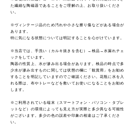
た繊細な陶磁器であることをご理解の上、お取り扱いくださ
い。
※ヴィンテージ品のため汚れや小さな擦り傷などがある場合が
あります。
特に気になる状態については明記することを心がけています。
※当店では、手洗い（カルキ抜きを含む）→検品→水漏れチェ
ックをしています。
陶器の性質上、水が滲み出る場合があります。検品の時点で多
少水が滲み出すものに関しては状態の欄に「観賞用」をお勧め
することを明記していますのでご確認ください。花瓶に水を入
れる際は、布やトレーなどを敷いてお使いになることをお勧め
します。
※ご利用されている端末（スマートフォン・パソコン・タブレ
ットなど）の環境によっても見え方が実際と多少異なる可能性
がございます。多少の色の誤差や印象の相違はご了承くださ
い。