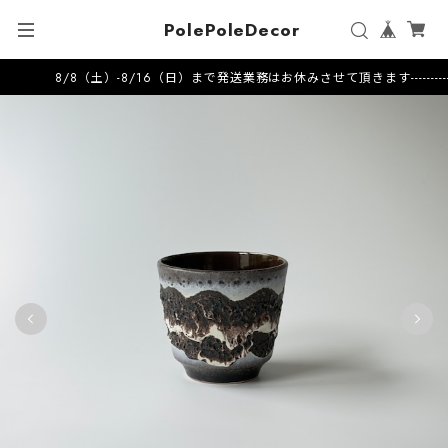
PolePoleDecor
8/8（土）-8/16（日）まで発送業務はお休みさせて頂きます---------------------2026.7.