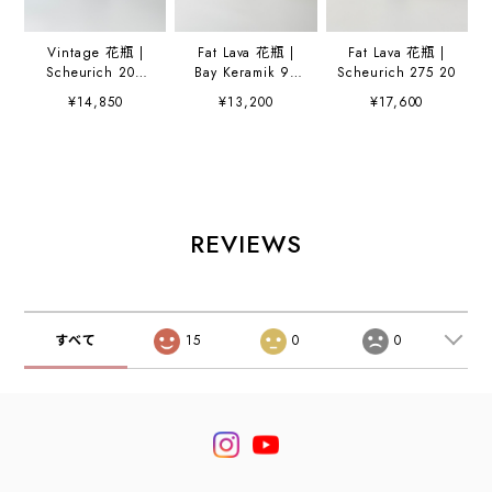
Vintage 花瓶 |
Fat Lava 花瓶 |
Fat Lava 花瓶 |
Scheurich 209
Bay Keramik 95
Scheurich 275 20
18
17
¥14,850
¥13,200
¥17,600
REVIEWS
すべて
15
0
0