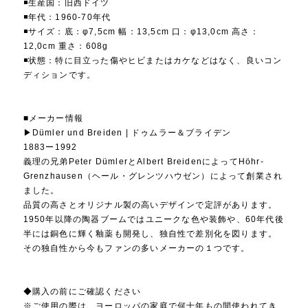
◾️生産国：旧西ドイツ
◾️年代：1960-70年代
◾️サイズ：底：φ7,5cm 幅：13,5cm 口：φ13,0cm 高さ：
12,0cm 重さ：608g
◾️状態：特に目立った傷やヒビまたはカケなどはなく、良いコン
ディションです。
■メーカー情報
▶︎Dümler und Breiden | ドゥムラー＆ブライデン
1883ー1992
義理の兄弟Peter DümlerとAlbert BreidenによってHöhr-
Grenzhausen（ヘール・グレンツハウゼン）によって創業され
ました。
品質の高さとオリジナル製の高いデザインで定評があります。
1950年以降の陶器ブームではユニークな色や装飾や、60年代後
半には銅色に輝く釉薬も開発し、独自性で差別化を図ります。
その独自性から今もファンの多いメーカーの１つです。
◆購入の前にご確認ください
※ご使用の際は、ヨーロッパの家庭で何十年もの間使われてき