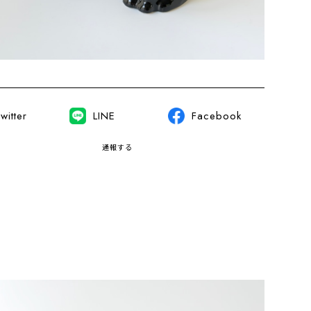
witter
LINE
Facebook
通報する