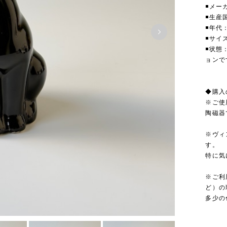
◾️メー
◾️生
◾️年代
◾️サイ
◾️状
ョン
◆購入
※ご使
陶磁器
※ヴィ
す。
特に気
※ご利
ど）の
多少の