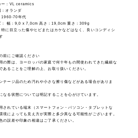
カー：VL ceramics
産国：オランダ
：1960-70年代
ズ： 幅：9,0 x 7,0cm 高さ：19,0cm 重さ：309g
態：特に目立った傷やヒビまたはカケなどはなく、良いコンディシ
です
の前にご確認ください
用の際は、ヨーロッパの家庭で何十年もの間使われてきた繊細な
であることをご理解の上、お取り扱いください。
ンテージ品のため汚れや小さな擦り傷などがある場合がありま
になる状態については明記することを心がけています。
用されている端末（スマートフォン・パソコン・タブレットな
環境によっても見え方が実際と多少異なる可能性がございます。
色の誤差や印象の相違はご了承ください。