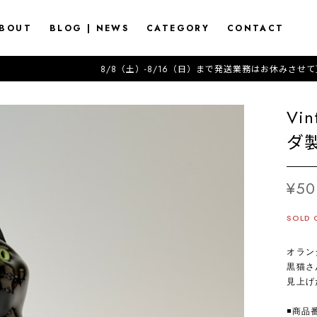
BOUT
BLOG | NEWS
CATEGORY
CONTACT
8/8（土）-8/16（日）まで発送業務はお休みさせて頂きます---------------------2026
Vi
ダ製
¥50
SOLD 
オラン
黒猫さ
見上げ
◾️商品