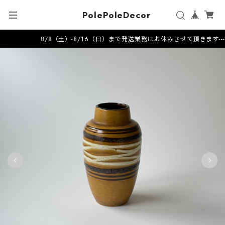
PolePoleDecor
8/8（土）-8/16（日）まで発送業務はお休みさせて頂きます---------------------202