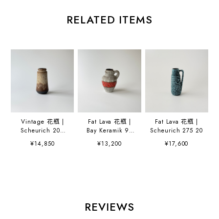
RELATED ITEMS
Vintage 花瓶 |
Fat Lava 花瓶 |
Fat Lava 花瓶 |
Scheurich 209
Bay Keramik 95
Scheurich 275 20
18
17
¥14,850
¥13,200
¥17,600
REVIEWS