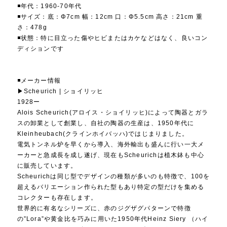
◾️年代：1960-70年代
◾️サイズ：底：Φ7cm 幅：12cm 口：Φ5.5cm 高さ：21cm 重
さ：478g
◾️状態：特に目立った傷やヒビまたはカケなどはなく、良いコン
ディションです
◾️メーカー情報
▶︎Scheurich | ショイリッヒ
1928ー
Alois Scheurich(アロイス・ショイリッヒ)によって陶器とガラ
スの卸業として創業し、自社の陶器の生産は、1950年代に
Kleinheubach(クラインホイバッハ)ではじまりました。
電気トンネル炉を早くから導入、海外輸出も盛んに行い一大メ
ーカーと急成長を成し遂げ、現在もScheurichは植木鉢も中心
に販売しています。
Scheurichは同じ型でデザインの種類が多いのも特徴で、100を
超えるバリエーション作られた型もあり特定の型だけを集める
コレクターも存在します。
世界的に有名なシリーズに、赤のジグザグパターンで特徴
の”Lora”や黄金比を巧みに用いた1950年代Heinz Siery （ハイ