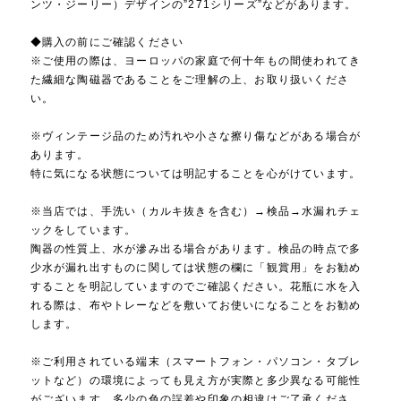
ンツ・ジーリー）デザインの”271シリーズ”などがあります。
◆購入の前にご確認ください
※ご使用の際は、ヨーロッパの家庭で何十年もの間使われてき
た繊細な陶磁器であることをご理解の上、お取り扱いくださ
い。
※ヴィンテージ品のため汚れや小さな擦り傷などがある場合が
あります。
特に気になる状態については明記することを心がけています。
※当店では、手洗い（カルキ抜きを含む）→検品→水漏れチェ
ックをしています。
陶器の性質上、水が滲み出る場合があります。検品の時点で多
少水が漏れ出すものに関しては状態の欄に「観賞用」をお勧め
することを明記していますのでご確認ください。花瓶に水を入
れる際は、布やトレーなどを敷いてお使いになることをお勧め
します。
※ご利用されている端末（スマートフォン・パソコン・タブレ
ットなど）の環境によっても見え方が実際と多少異なる可能性
がございます。多少の色の誤差や印象の相違はご了承くださ