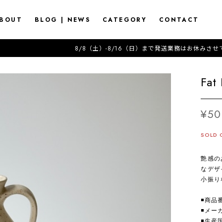
BOUT
BLOG | NEWS
CATEGORY
CONTACT
8/8（土）-8/16（日）まで発送業務はお休みさせて頂きます---------------------2
Fat
¥50
SOLD 
艶感の
なデザ
小振り
◾️商品
◾️メー
◾️生