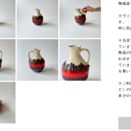
陶磁器
※ヴィ
す。
特に気
※当店
ていま
陶器の
れ出す
ていま
を敷い
※ご利
ど）の
多少の