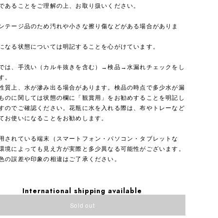
であることをご理解の上、お取り扱いください。
ンテージ品のため汚れや小さな擦り傷などがある場合がありま
になる状態については明記することを心がけています。
では、手洗い（カルキ抜きを含む）→検品→水漏れチェックをし
す。
性質上、水が滲み出る場合があります。検品の時点で多少水が漏
ものに関しては状態の欄に「観賞用」をお勧めすることを明記し
すのでご確認ください。花瓶に水を入れる際は、布やトレーなど
てお使いになることをお勧めします。
用されている端末（スマートフォン・パソコン・タブレットな
環境によっても見え方が実際と多少異なる可能性がございます。
色の誤差や印象の相違はご了承ください。
International shipping available
Sold out