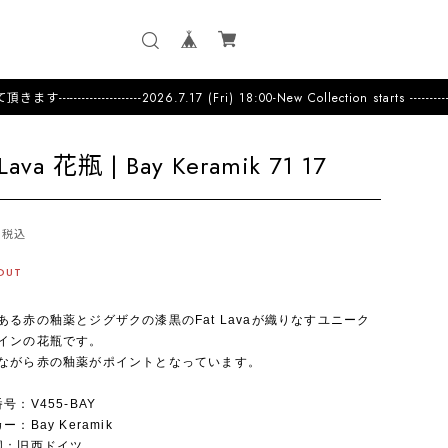
026.7.17 (Fri) 18:00-New Collection starts ---------------------U
 Lava 花瓶 | Bay Keramik 71 17
税込
OUT
ある赤の釉薬とジグザクの漆黒のFat Lavaが織りなすユニーク
インの花瓶です。
ながら赤の釉薬がポイントとなっています。
番号：V455-BAY
カー：Bay Keramik
産国：旧西ドイツ