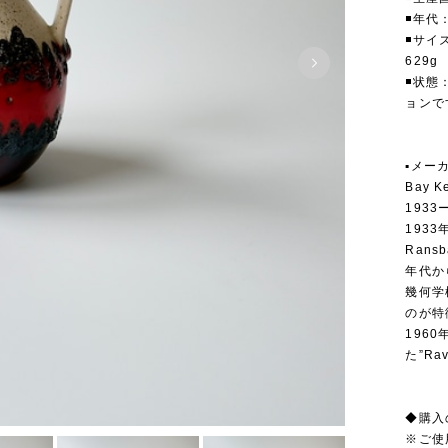
◾️年代
◾️サイ
629g
◾️状
ョンで
▪️メー
Bay 
1933
193
Rans
年代か
幾何学
のが特
196
た”Ra
◆購入
※ご使