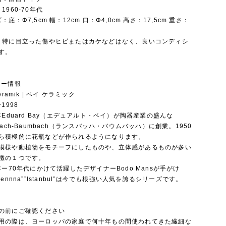
：1960-70年代
ズ：底：Φ7,5cm 幅：12cm 口：Φ4,0cm 高さ：17,5cm 重さ：
態：特に目立った傷やヒビまたはカケなどはなく、良いコンディシ
す。
カー情報
Keramik | ベイ ケラミック
ー1998
3年Eduard Bay（エデュアルト・ベイ）が陶器産業の盛んな
bach-Baumbach（ランスバッハ・バウムバッハ）に創業。1950
ら積極的に花瓶などが作られるようになります。
模様や動植物をモチーフにしたものや、立体感があるものが多い
徴の１つです。
0年ー70年代にかけて活躍したデザイナーBodo Mansが手がけ
vennna””Istanbul”は今でも根強い人気を誇るシリーズです。
の前にご確認ください
用の際は、ヨーロッパの家庭で何十年もの間使われてきた繊細な