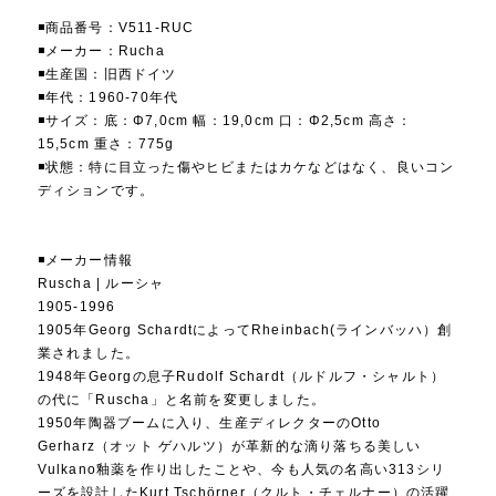
◾️商品番号：V511-RUC
◾️メーカー：Rucha
◾️生産国：旧西ドイツ
◾️年代：1960-70年代
◾️サイズ：底：Φ7,0cm 幅：19,0cm 口：Φ2,5cm 高さ：
15,5cm 重さ：775g
◾️状態：特に目立った傷やヒビまたはカケなどはなく、良いコン
ディションです。
◾️メーカー情報
Ruscha | ルーシャ
1905-1996
1905年Georg SchardtによってRheinbach(ラインバッハ）創
業されました。
1948年Georgの息子Rudolf Schardt（ルドルフ・シャルト）
の代に「Ruscha」と名前を変更しました。
1950年陶器ブームに入り、生産ディレクターのOtto
Gerharz（オット ゲハルツ）が革新的な滴り落ちる美しい
Vulkano釉薬を作り出したことや、今も人気の名高い313シリ
ーズを設計したKurt Tschörner（クルト・チェルナー）の活躍