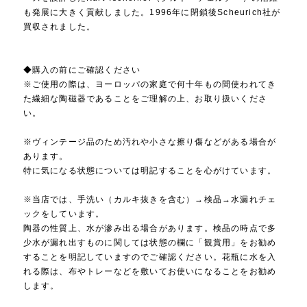
も発展に大きく貢献しました。1996年に閉鎖後Scheurich社が
買収されました。
◆購入の前にご確認ください
※ご使用の際は、ヨーロッパの家庭で何十年もの間使われてき
た繊細な陶磁器であることをご理解の上、お取り扱いくださ
い。
※ヴィンテージ品のため汚れや小さな擦り傷などがある場合が
あります。
特に気になる状態については明記することを心がけています。
※当店では、手洗い（カルキ抜きを含む）→検品→水漏れチェ
ックをしています。
陶器の性質上、水が滲み出る場合があります。検品の時点で多
少水が漏れ出すものに関しては状態の欄に「観賞用」をお勧め
することを明記していますのでご確認ください。花瓶に水を入
れる際は、布やトレーなどを敷いてお使いになることをお勧め
します。