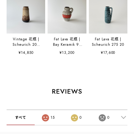
Vintage 花瓶 |
Fat Lava 花瓶 |
Fat Lava 花瓶 |
Scheurich 209
Bay Keramik 95
Scheurich 275 20
18
17
¥14,850
¥13,200
¥17,600
REVIEWS
すべて
15
0
0