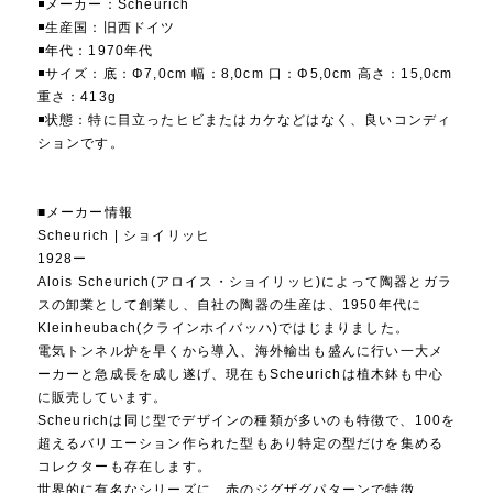
◾️メーカー：Scheurich
◾️生産国：旧西ドイツ
◾️年代：1970年代
◾️サイズ：底：Φ7,0cm 幅：8,0cm 口：Φ5,0cm 高さ：15,0cm
重さ：413g
◾️状態：特に目立ったヒビまたはカケなどはなく、良いコンディ
ションです。
■メーカー情報
Scheurich | ショイリッヒ
1928ー
Alois Scheurich(アロイス・ショイリッヒ)によって陶器とガラ
スの卸業として創業し、自社の陶器の生産は、1950年代に
Kleinheubach(クラインホイバッハ)ではじまりました。
電気トンネル炉を早くから導入、海外輸出も盛んに行い一大メ
ーカーと急成長を成し遂げ、現在もScheurichは植木鉢も中心
に販売しています。
Scheurichは同じ型でデザインの種類が多いのも特徴で、100を
超えるバリエーション作られた型もあり特定の型だけを集める
コレクターも存在します。
世界的に有名なシリーズに、赤のジグザグパターンで特徴