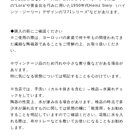
の”Lora”や黄金比を巧みに用いた1950年代Heinz Siery （ハイ
ンツ・ジーリー）デザインの”271シリーズ”などがあります。
◆購入の前にご確認ください
※ご使用の際は、ヨーロッパの家庭で何十年もの間使われてき
た繊細な陶磁器であることをご理解の上、お取り扱いくださ
い。
※ヴィンテージ品のため汚れや小さな擦り傷などがある場合が
あります。
特に気になる状態については明記することを心がけています。
※当店では、手洗い（カルキ抜きを含む）→検品→水漏れチェ
ックをしています。
陶器の性質上、水が滲み出る場合があります。検品の時点で多
少水が漏れ出すものに関しては状態の欄に「観賞用」をお勧め
することを明記していますのでご確認ください。花瓶に水を入
れる際は、布やトレーなどを敷いてお使いになることをお勧め
します。