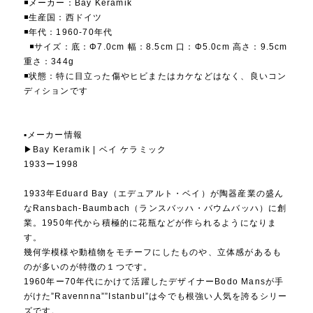
◾️メーカー：Bay Keramik
◾️生産国：西ドイツ
◾️年代：1960-70年代
◾️サイズ：底：Φ7.0cm 幅：8.5cm 口：Φ5.0cm 高さ：9.5cm
重さ：344g
◾️状態：特に目立った傷やヒビまたはカケなどはなく、良いコン
ディションです
▪️メーカー情報
▶︎Bay Keramik | ベイ ケラミック
1933ー1998
1933年Eduard Bay（エデュアルト・ベイ）が陶器産業の盛ん
なRansbach-Baumbach（ランスバッハ・バウムバッハ）に創
業。1950年代から積極的に花瓶などが作られるようになりま
す。
幾何学模様や動植物をモチーフにしたものや、立体感があるも
のが多いのが特徴の１つです。
1960年ー70年代にかけて活躍したデザイナーBodo Mansが手
がけた”Ravennna””Istanbul”は今でも根強い人気を誇るシリー
ズです。