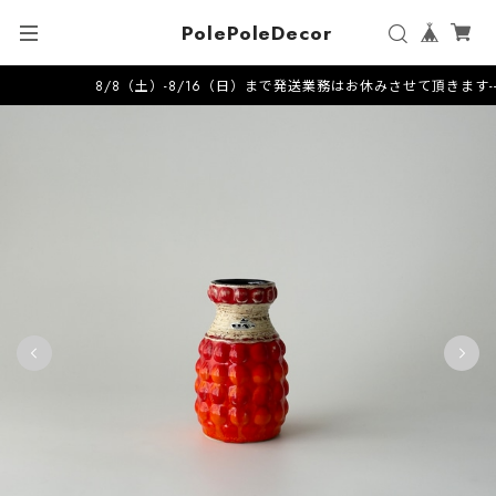
PolePoleDecor
8/8（土）-8/16（日）まで発送業務はお休みさせて頂きます---------------------20