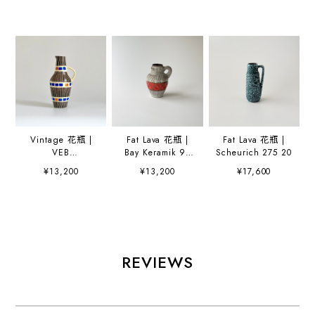
Vintage 花瓶 |
Fat Lava 花瓶 |
Fat Lava 花瓶 |
VEB
Bay Keramik 95
Scheurich 275 20
Haldensleben
17
¥13,200
¥13,200
¥17,600
4025
REVIEWS