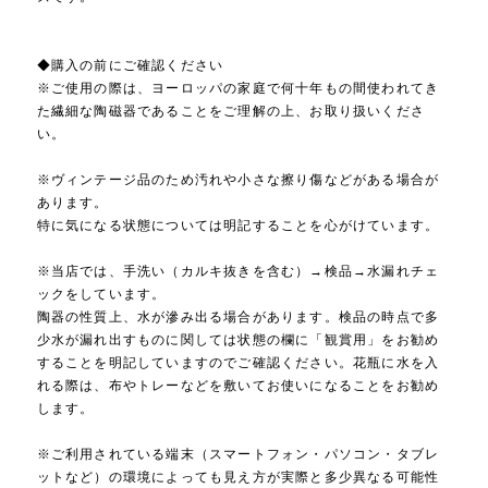
◆購入の前にご確認ください
※ご使用の際は、ヨーロッパの家庭で何十年もの間使われてき
た繊細な陶磁器であることをご理解の上、お取り扱いくださ
い。
※ヴィンテージ品のため汚れや小さな擦り傷などがある場合が
あります。
特に気になる状態については明記することを心がけています。
※当店では、手洗い（カルキ抜きを含む）→検品→水漏れチェ
ックをしています。
陶器の性質上、水が滲み出る場合があります。検品の時点で多
少水が漏れ出すものに関しては状態の欄に「観賞用」をお勧め
することを明記していますのでご確認ください。花瓶に水を入
れる際は、布やトレーなどを敷いてお使いになることをお勧め
します。
※ご利用されている端末（スマートフォン・パソコン・タブレ
ットなど）の環境によっても見え方が実際と多少異なる可能性