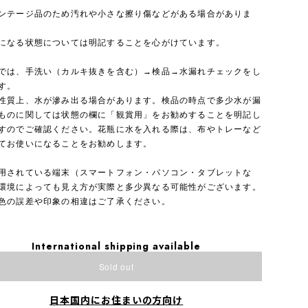
ンテージ品のため汚れや小さな擦り傷などがある場合がありま
になる状態については明記することを心がけています。
では、手洗い（カルキ抜きを含む）→検品→水漏れチェックをし
す。
性質上、水が滲み出る場合があります。検品の時点で多少水が漏
ものに関しては状態の欄に「観賞用」をお勧めすることを明記し
すのでご確認ください。花瓶に水を入れる際は、布やトレーなど
てお使いになることをお勧めします。
用されている端末（スマートフォン・パソコン・タブレットな
環境によっても見え方が実際と多少異なる可能性がございます。
色の誤差や印象の相違はご了承ください。
International shipping available
Sold out
日本国内にお住まいの方向け