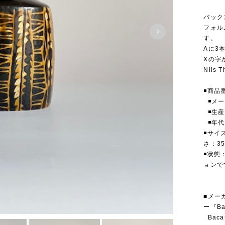
バック
フォル
す。
Aに3
Xの字
Nils
◾️商品
◾️メー
◾️生
◾️年
◾️サイ
さ：3
◾️状
ョン
■メー
ー『B
Baca