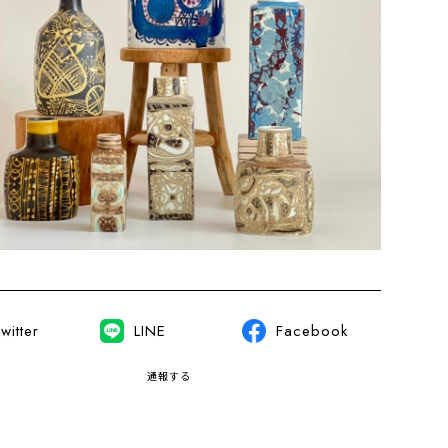
witter
LINE
Facebook
通報する