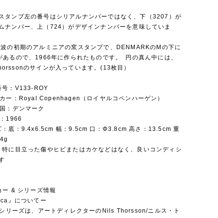
スタンプ左の番号はシリアルナンバーではなく、下（3207）が
ムナンバー、上（724）がデザインナンバーを意味していま
本波の初期のアルミニアの窯スタンプで、DENMARKのMの下に
があるので、1966年に作られたものです。 円の真ん中には、
 Thorssonのサインが入っています。(13枚目）
番号：V133-ROY
カー：Royal Copenhagen（ロイヤルコペンハーゲン）
産国：デンマーク
代：1966
ズ：底：9.4x6.5cm 幅：9.5cm 口：Φ3.8cm 高さ：13.5cm 重
54g
態：特に目立った傷やヒビまたはカケなどはなく、良いコンディシ
です
カー & シリーズ情報
aca』についてー
シリーズは、アートディレクターのNils Thorsson/ニルス・ト