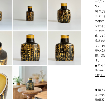
ーソン
Marj
制作が
ラテン
の中に
ン社を
ニア社
違って
温度の
て、そ
若い女
茶、深
す。
◼︎ロ
Home 
https:
◆購入
※ご使
陶磁器