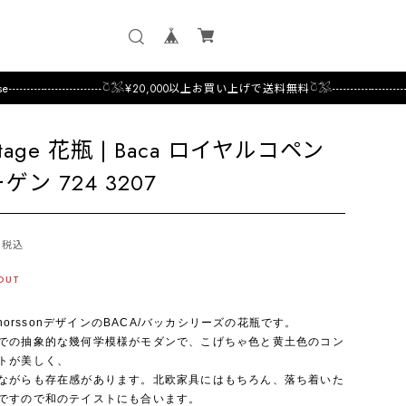
-------------------𓎤𓅮¥20,000以上お買い上げで送料無料𓎤𓅮-------------------
ntage 花瓶 | Baca ロイヤルコペン
ゲン 724 3207
税込
OUT
 ThorssonデザインのBACA/バッカシリーズの花瓶です。
での抽象的な幾何学模様がモダンで、こげちゃ色と黄土色のコン
トが美しく、
ながらも存在感があります。北欧家具にはもちろん、落ち着いた
ですので和のテイストにも合います。