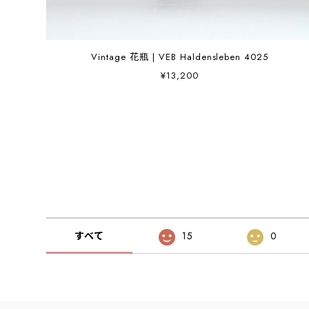
Vintage 花瓶 | VEB Haldensleben 4025
¥13,200
すべて
15
0