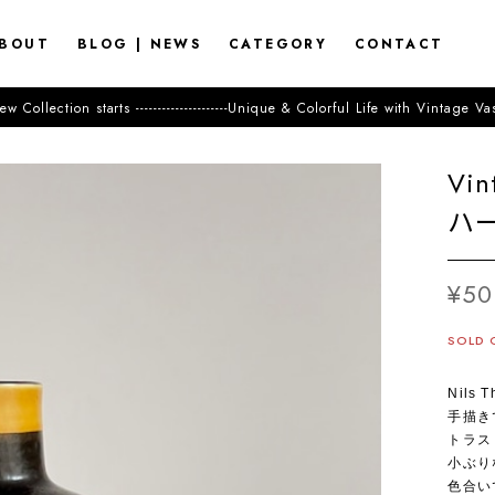
BOUT
BLOG | NEWS
CATEGORY
CONTACT
-------------------Unique & Colorful Life with Vintage Vase-------
Vi
ハー
¥50
SOLD 
Nils
手描き
トラス
小ぶり
色合い