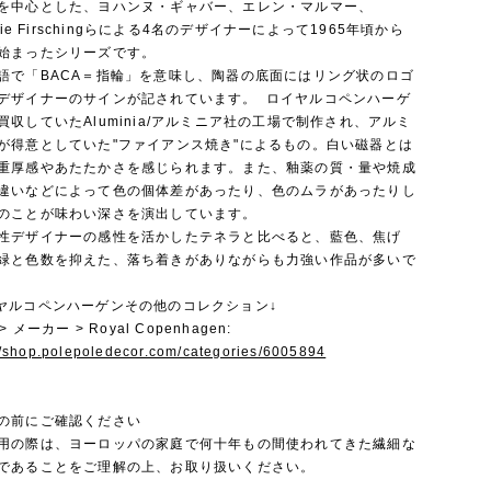
を中心とした、ヨハンヌ・ギャバー、エレン・マルマー、
orie Firschingらによる4名のデザイナーによって1965年頃から
始まったシリーズです。
語で「BACA＝指輪」を意味し、陶器の底面にはリング状のロゴ
デザイナーのサインが記されています。 ロイヤルコペンハーゲ
買収していたAluminia/アルミニア社の工場で制作され、アルミ
が得意としていた"ファイアンス焼き"によるもの。白い磁器とは
重厚感やあたたかさを感じられます。また、釉薬の質・量や焼成
違いなどによって色の個体差があったり、色のムラがあったりし
のことが味わい深さを演出しています。
性デザイナーの感性を活かしたテネラと比べると、藍色、焦げ
緑と色数を抑えた、落ち着きがありながらも力強い作品が多いで
イヤルコペンハーゲンその他のコレクション↓
> メーカー > Royal Copenhagen:
//shop.polepoledecor.com/categories/6005894
の前にご確認ください
用の際は、ヨーロッパの家庭で何十年もの間使われてきた繊細な
であることをご理解の上、お取り扱いください。