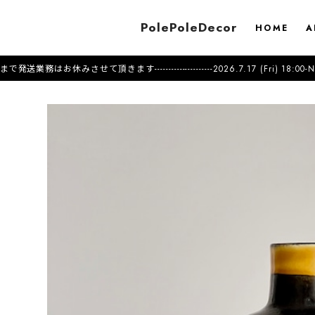
PolePoleDecor
HOME
A
-------------------2026.7.17 (Fri) 18:00-New Collection starts --