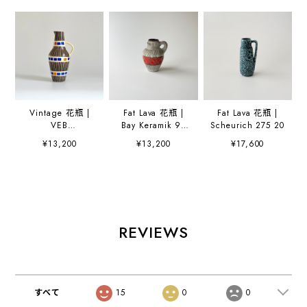
Vintage 花瓶 |
Fat Lava 花瓶 |
Fat Lava 花瓶 |
VEB
Bay Keramik 95
Scheurich 275 20
Haldensleben
17
¥13,200
¥13,200
¥17,600
4025
REVIEWS
すべて
15
0
0