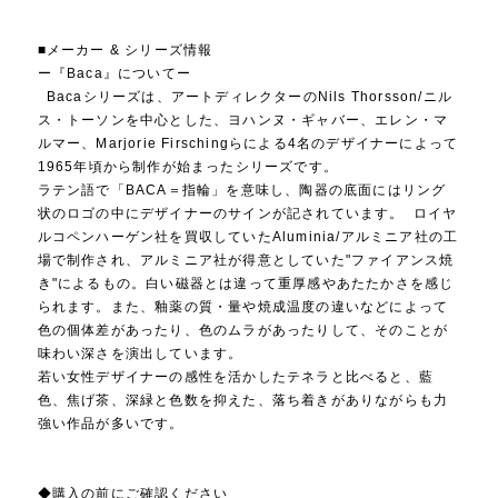
■メーカー & シリーズ情報
ー『Baca』についてー
Bacaシリーズは、アートディレクターのNils Thorsson/ニル
ス・トーソンを中心とした、ヨハンヌ・ギャバー、エレン・マ
ルマー、Marjorie Firschingらによる4名のデザイナーによって
1965年頃から制作が始まったシリーズです。
ラテン語で「BACA＝指輪」を意味し、陶器の底面にはリング
状のロゴの中にデザイナーのサインが記されています。 ロイヤ
ルコペンハーゲン社を買収していたAluminia/アルミニア社の工
場で制作され、アルミニア社が得意としていた"ファイアンス焼
き"によるもの。白い磁器とは違って重厚感やあたたかさを感じ
られます。また、釉薬の質・量や焼成温度の違いなどによって
色の個体差があったり、色のムラがあったりして、そのことが
味わい深さを演出しています。
若い女性デザイナーの感性を活かしたテネラと比べると、藍
色、焦げ茶、深緑と色数を抑えた、落ち着きがありながらも力
強い作品が多いです。
◆購入の前にご確認ください