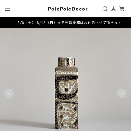
PolePoleDecor
8/8（土）-8/16（日）まで発送業務はお休みさせて頂きます---------------------2026.7.