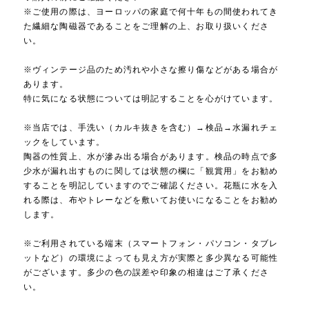
※ご使用の際は、ヨーロッパの家庭で何十年もの間使われてき
た繊細な陶磁器であることをご理解の上、お取り扱いくださ
い。
※ヴィンテージ品のため汚れや小さな擦り傷などがある場合が
あります。
特に気になる状態については明記することを心がけています。
※当店では、手洗い（カルキ抜きを含む）→検品→水漏れチェ
ックをしています。
陶器の性質上、水が滲み出る場合があります。検品の時点で多
少水が漏れ出すものに関しては状態の欄に「観賞用」をお勧め
することを明記していますのでご確認ください。花瓶に水を入
れる際は、布やトレーなどを敷いてお使いになることをお勧め
します。
※ご利用されている端末（スマートフォン・パソコン・タブレ
ットなど）の環境によっても見え方が実際と多少異なる可能性
がございます。多少の色の誤差や印象の相違はご了承くださ
い。