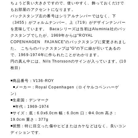
ちょうど良い大きさですので、使いやすく、飾っておくだけで
もお部屋のアクセントになります。
バックスタンプ左の番号はシリアルナンバーではなく、下
（3455）がフォルムナンバー、上（719）がデザインナンバー
を意味しています。 Bacaシリーズは当初はAluminia社のバッ
クスタンプでしたが、1969年からは"ROYAL
COPENHAGEN FAJANCE"のバックスタンプに変更されまし
た。 こちらのバックスタンプは"G"の下に線が引いてあるの
で、1969-1974年に作られたことがわかります。
円の真ん中には、Nils Thorssonのサインが入っています。(10
枚目）
◾️商品番号：V136-ROY
◾️メーカー：Royal Copenhagen（ロイヤルコペンハーゲ
ン）
◾️生産国：デンマーク
◾️年代：1969-1974
◾️サイズ：底：6.0x6.0cm 幅：6.0cm 口：Φ4.0cm 高さ：
19.0cm 重さ：377g
◾️状態：特に目立った傷やヒビまたはカケなどはなく、良いコン
ディションです.