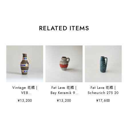
RELATED ITEMS
Vintage 花瓶 |
Fat Lava 花瓶 |
Fat Lava 花瓶 |
VEB
Bay Keramik 95
Scheurich 275 20
Haldensleben
17
¥13,200
¥13,200
¥17,600
4025