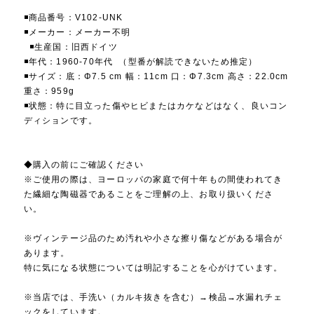
◾️商品番号：V102-UNK
◾️メーカー：メーカー不明
◾️生産国：旧西ドイツ
◾️年代：1960-70年代 （型番が解読できないため推定）
◾️サイズ：底：Φ7.5 cm 幅：11cm 口：Φ7.3cm 高さ：22.0cm
重さ：959g
◾️状態：特に目立った傷やヒビまたはカケなどはなく、良いコン
ディションです。
◆購入の前にご確認ください
※ご使用の際は、ヨーロッパの家庭で何十年もの間使われてき
た繊細な陶磁器であることをご理解の上、お取り扱いくださ
い。
※ヴィンテージ品のため汚れや小さな擦り傷などがある場合が
あります。
特に気になる状態については明記することを心がけています。
※当店では、手洗い（カルキ抜きを含む）→検品→水漏れチェ
ックをしています。