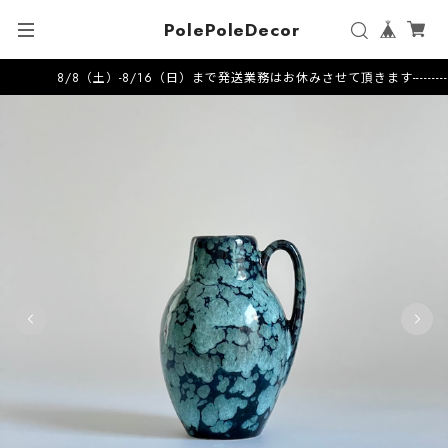
PolePoleDecor
8/8（土）-8/16（日）まで発送業務はお休みさせて頂きます---------------------2026.7.