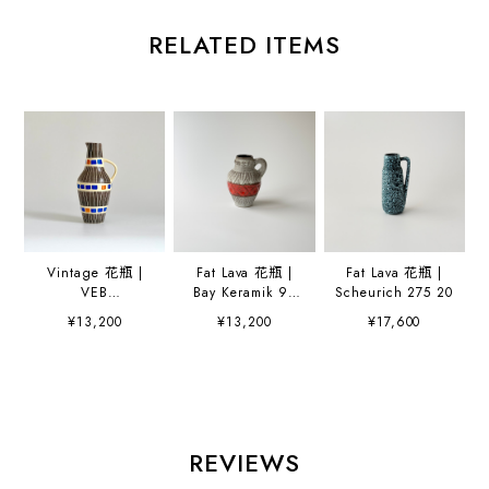
RELATED ITEMS
Vintage 花瓶 |
Fat Lava 花瓶 |
Fat Lava 花瓶 |
VEB
Bay Keramik 95
Scheurich 275 20
Haldensleben
17
¥13,200
¥13,200
¥17,600
4025
REVIEWS