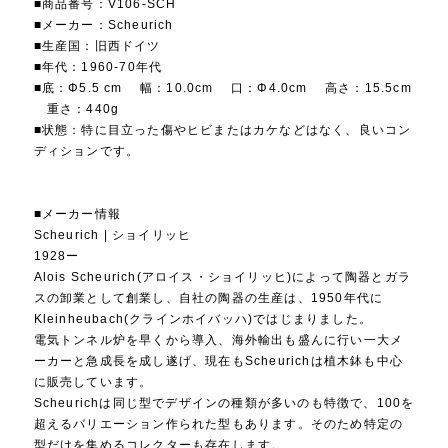
■商品番号：V106-SCH
■メーカー：Scheurich
■生産国：旧西ドイツ
■年代：1960-70年代
■底：Φ5.5 cm 幅：10.0cm 口：Φ4.0cm 高さ：15.5cm
重さ：440g
■状態：特に目立った傷やヒビまたはカケなどはなく、良いコン
ディションです。
■メーカー情報
Scheurich | ショイリッヒ
1928ー
Alois Scheurich(アロイス・ショイリッヒ)によって陶器とガラ
スの卸業として創業し、自社の陶器の生産は、1950年代に
Kleinheubach(クラインホイバッハ)ではじまりました。
電気トンネル炉を早くから導入、海外輸出も盛んに行い一大メ
ーカーと急成長を成し遂げ、現在もScheurichは植木鉢も中心
に販売しています。
Scheurichは同じ型でデザインの種類が多いのも特徴で、100を
超えるバリエーション作られた型もあります。そのため特定の
型だけを集めるコレクターも存在します。