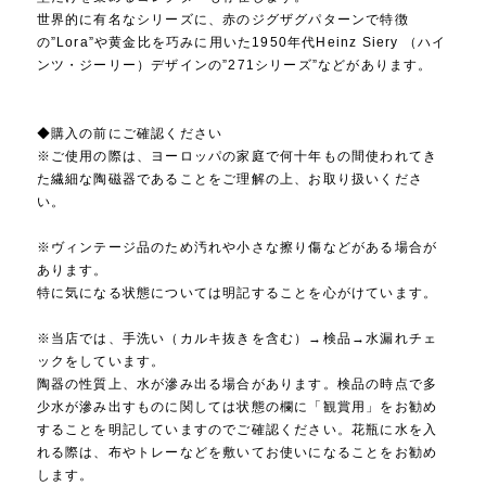
世界的に有名なシリーズに、赤のジグザグパターンで特徴
の”Lora”や黄金比を巧みに用いた1950年代Heinz Siery （ハイ
ンツ・ジーリー）デザインの”271シリーズ”などがあります。
◆購入の前にご確認ください
※ご使用の際は、ヨーロッパの家庭で何十年もの間使われてき
た繊細な陶磁器であることをご理解の上、お取り扱いくださ
い。
※ヴィンテージ品のため汚れや小さな擦り傷などがある場合が
あります。
特に気になる状態については明記することを心がけています。
※当店では、手洗い（カルキ抜きを含む）→検品→水漏れチェ
ックをしています。
陶器の性質上、水が滲み出る場合があります。検品の時点で多
少水が滲み出すものに関しては状態の欄に「観賞用」をお勧め
することを明記していますのでご確認ください。花瓶に水を入
れる際は、布やトレーなどを敷いてお使いになることをお勧め
します。