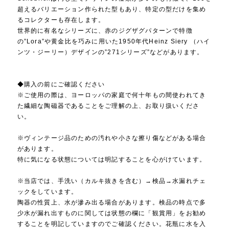
超えるバリエーション作られた型もあり、特定の型だけを集め
るコレクターも存在します。
世界的に有名なシリーズに、赤のジグザグパターンで特徴
の”Lora”や黄金比を巧みに用いた1950年代Heinz Siery （ハイ
ンツ・ジーリー）デザインの”271シリーズ”などがあります。
◆購入の前にご確認ください
※ご使用の際は、ヨーロッパの家庭で何十年もの間使われてき
た繊細な陶磁器であることをご理解の上、お取り扱いくださ
い。
※ヴィンテージ品のための汚れや小さな擦り傷などがある場合
があります。
特に気になる状態については明記することを心がけています。
※当店では、手洗い（カルキ抜きを含む）→検品→水漏れチェ
ックをしています。
陶器の性質上、水が滲み出る場合があります。検品の時点で多
少水が漏れ出すものに関しては状態の欄に「観賞用」をお勧め
することを明記していますのでご確認ください。花瓶に水を入