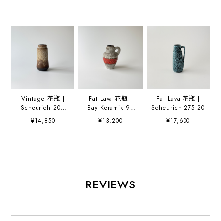
Vintage 花瓶 |
Fat Lava 花瓶 |
Fat Lava 花瓶 |
Scheurich 209
Bay Keramik 95
Scheurich 275 20
18
17
¥14,850
¥13,200
¥17,600
REVIEWS