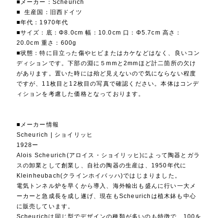
■メーカー：Scheurich
■ 生産国：旧西ドイツ
■年代：1970年代
■サイズ：底：Φ8.0cm 幅：10.0cm 口：Φ5.7cm 高さ：
20.0cm 重さ：600g
■状態：特に目立った傷やヒビまたはカケなどはなく、良いコン
ディションです。下部の淵に５mmと2mmほど計二箇所の欠け
があります。置いた時には殆ど見えないので気にならない程度
ですが、11枚目と12枚目の写真で確認ください。本体はコンデ
ィションを考慮した価格となっております。
■メーカー情報
Scheurich | ショイリッヒ
1928ー
Alois Scheurich(アロイス・ショイリッヒ)によって陶器とガラ
スの卸業として創業し、自社の陶器の生産は、1950年代に
Kleinheubach(クラインホイバッハ)ではじまりました。
電気トンネル炉を早くから導入、海外輸出も盛んに行い一大メ
ーカーと急成長を成し遂げ、現在もScheurichは植木鉢も中心
に販売しています。
Scheurichは同じ型でデザインの種類が多いのも特徴で、100を