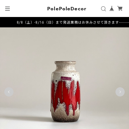
PolePoleDecor
8/8（土）-8/16（日）まで発送業務はお休みさせて頂きます---------------------2026.7.