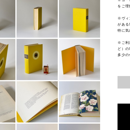
※ヨー
をご理
※ヴィ
がある
特に気
※ご利
ど）の
多少の