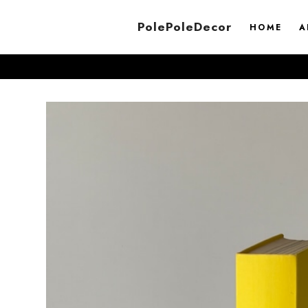
PolePoleDecor
HOME
A
8/8