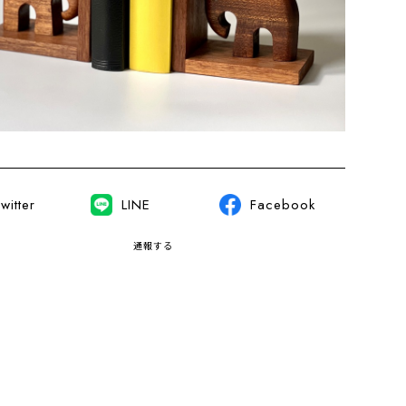
witter
LINE
Facebook
通報する