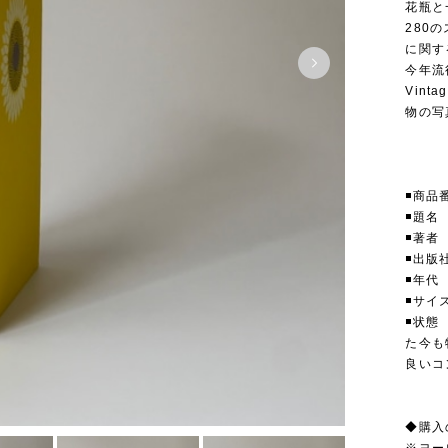
花瓶と
280
に関す
今年流
Vin
物の写
◾️商品
◾️題名 
◾️著者 
◾️出版社
◾️年
◾️サイ
◾️状
た今も
良い
◆購入