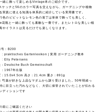
一緒に飾って楽しめるVintage本のご紹介です。
のスケッチと56のカラー写真を交えながら、ガーデニングや植物
る実践に使える知識を体系的に紹介している実用書です。
行色のビビットなレモン色の装丁は単体で飾っても美しく、
tage花瓶と一緒に飾っても素敵な一冊です。またレトロな美しい植
真やイラストは見るだけでも楽しくなります。
番号：B200
: praktisches Gartenlexikon | 実用 ガーデニング教本
: Elly Petersens
：Deutsche Buch Gemeinschaft
代 ：1967年出版
ズ：15.0x4.5cm 高さ：21.4cm 重さ：891g
態 ：芍薬が好きな上品なマダムから譲り受けました。50年弱経っ
特に目立った汚れなどなく、大切に保管されていたことが伝わる
コンディションです
の前にご確認ください