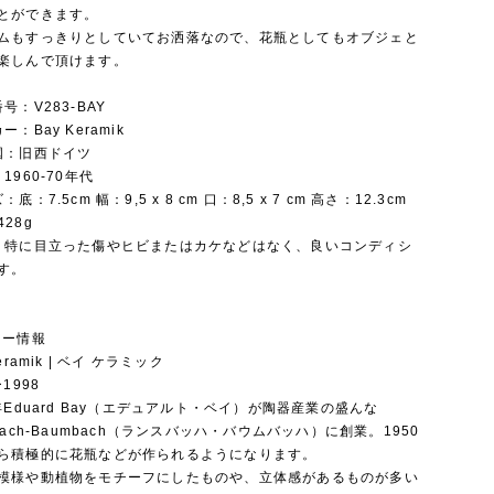
とができます。
ムもすっきりとしていてお洒落なので、花瓶としてもオブジェと
楽しんで頂けます。
番号：V283-BAY
カー：Bay Keramik
産国：旧西ドイツ
：1960-70年代
：底：7.5cm 幅：9,5 x 8 cm 口：8,5 x 7 cm 高さ：12.3cm
428g
態：特に目立った傷やヒビまたはカケなどはなく、良いコンディシ
す。
カー情報
Keramik | ベイ ケラミック
ー1998
3年Eduard Bay（エデュアルト・ベイ）が陶器産業の盛んな
bach-Baumbach（ランスバッハ・バウムバッハ）に創業。1950
ら積極的に花瓶などが作られるようになります。
模様や動植物をモチーフにしたものや、立体感があるものが多い