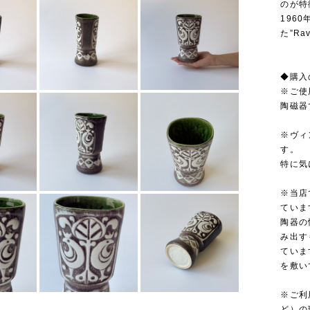
のが特
196
た”Ra
◆購入
※ご使
陶磁器
※ヴィ
す。
特に気
※当店
ていま
陶器の
み出す
ていま
を敷い
※ご利
ど）の