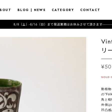
BOUT
BLOG | NEWS
CATEGORY
CONTACT
8（土）-8/16（日）まで発送業務はお休みさせて頂きます---------------------2026.7.17 (Fri)
Vin
リー
¥50
SOLD 
動植物
の”F
鳥と植
外側は
凹凸感