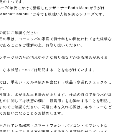
徴の１つです。
0年ー70年代にかけて活躍したデザイナーBodo Mansが手がけ
vennna””Istanbul”は今でも根強い人気を誇るシリーズです。
の前にご確認ください
用の際は、ヨーロッパの家庭で何十年もの間使われてきた繊細な
であることをご理解の上、お取り扱いください。
ンテージ品のため汚れや小さな擦り傷などがある場合がありま
になる状態については明記することを心がけています。
では、手洗い（カルキ抜きを含む）→検品→水漏れチェックをし
す。
性質上、水が滲み出る場合があります。検品の時点で多少水が滲
ものに関しては状態の欄に「観賞用」をお勧めすることを明記し
すのでご確認ください。花瓶に水を入れる際は、布やトレーなど
てお使いになることをお勧めします。
用されている端末（スマートフォン・パソコン・タブレットな
環境によっても見え方が実際と多少異なる可能性がございます。