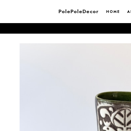
PolePoleDecor
HOME
A
8/