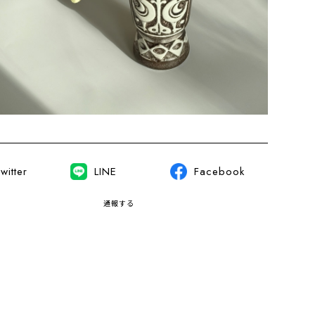
witter
LINE
Facebook
通報する