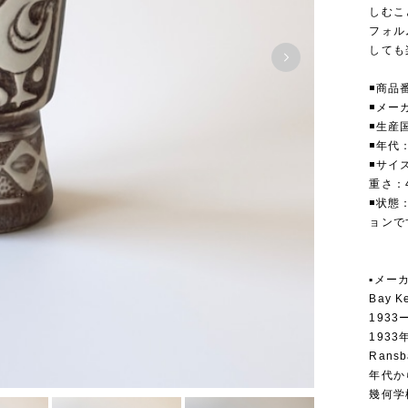
しむこ
フォル
しても
◾️商品
◾️メー
◾️生
◾️年代
◾️サイズ
重さ：
◾️状
ョンで
▪️メー
Bay 
1933
193
Rans
年代か
幾何学