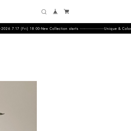
w Collection starts ---------------------Unique & Colorful Life w