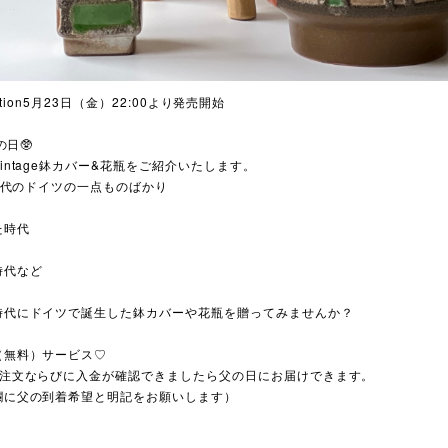
llection5月23日（金）22:00より発売開始
の日🥸
intage鉢カバー&花瓶をご紹介いたします。
0年代のドイツの一点ものばかり
た時代
時代など
時代にドイツで誕生した鉢カバーや花瓶を贈ってみませんか？
（無料）サービス♡
に注文ならびに入金が確認できましたら父の日にお届けできます。
欄に父の到着希望と明記をお願いします）