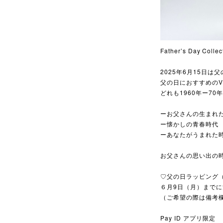
Father’s Day Co
2025年6月15日は父
父の日におすすめのV
どれも1960年ー7
ーお父さんの生まれ
ー懐かしの青春時代
ーあなたがうまれた
お父さんの思い出の
♡父の日ラッピング
６月9日（月）まで
（ご希望の際は備考
Pay ID アプリ限定