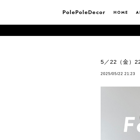
PolePoleDecor
HOME
A
8/8（土）-8/16
5／22（金）
2025/05/22 21:23