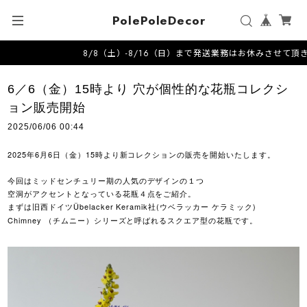
PolePoleDecor
8/8（土）-8/16（日）まで発送業務はお休みさせて頂きます-------------------
6／6（金）15時より 穴が個性的な花瓶コレクシ
ョン販売開始
2025/06/06 00:44
2025年6月6日（金）15時より新コレクションの販売を開始いたします。
今回はミッドセンチュリー期の人気のデザインの１つ
空洞がアクセントとなっている花瓶４点をご紹介。
まずは旧西ドイツ
belacker Keramik社(ウベラッカー ケラミック)
Ü
Chimney （チムニー）シリーズと呼ばれるスクエア型の花瓶です。