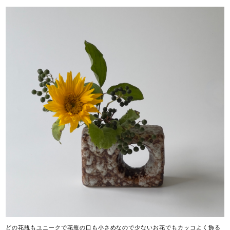
どの花瓶もユニークで花瓶の口も小さめなので少ないお花でもカッコよく飾る