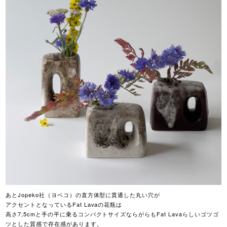
あとJopeko社（ヨベコ）の直方体型に貫通した丸い穴が
アクセントとなっているFat Lavaの花瓶は
高さ7,5cmと手の平に乗るコンパクトサイズならがらもFat Lavaらしいゴツゴ
ツとした質感で存在感があります。